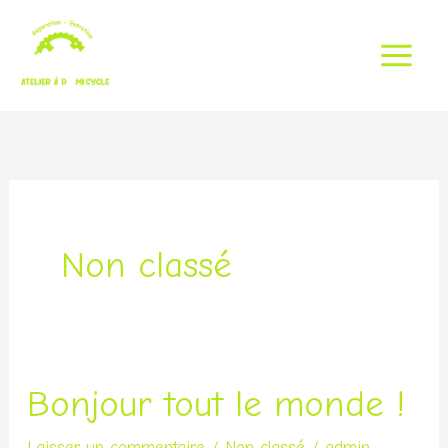
Aller
au
contenu
Non classé
Bonjour tout le monde !
Bonjour
tout
Laisser un commentaire
/
Non classé
/
admin-